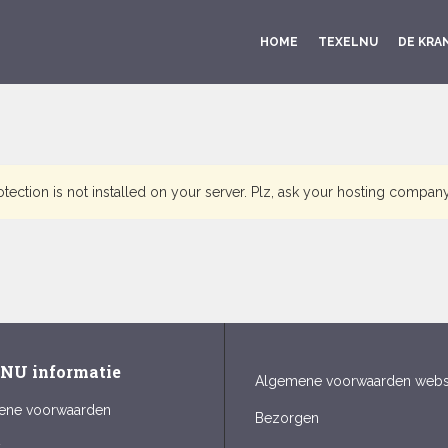
HOME
TEXELNU
DE KRA
tion is not installed on your server. Plz, ask your hosting company to
lNU informatie
Algemene voorwaarden web
ene voorwaarden
Bezorgen
y