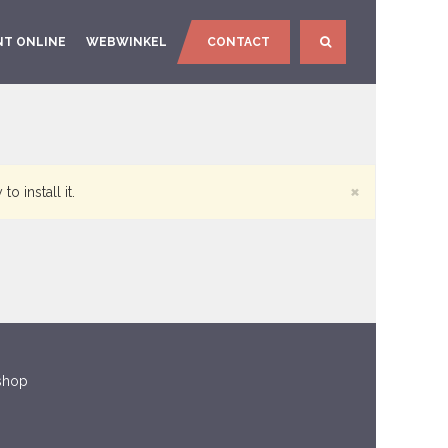
NT ONLINE
WEBWINKEL
CONTACT
SEARCH
×
 install it.
shop