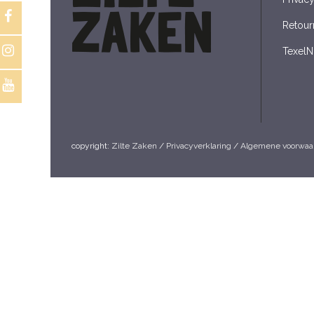
Retour
TexelN
copyright:
Zilte Zaken
/
Privacyverklaring
/
Algemene voorwaa