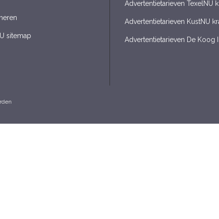
Advertentietarieven TexelNU k
neren
Advertentietarieven KustNU kr
U sitemap
Advertentietarieven De Koog 
rden