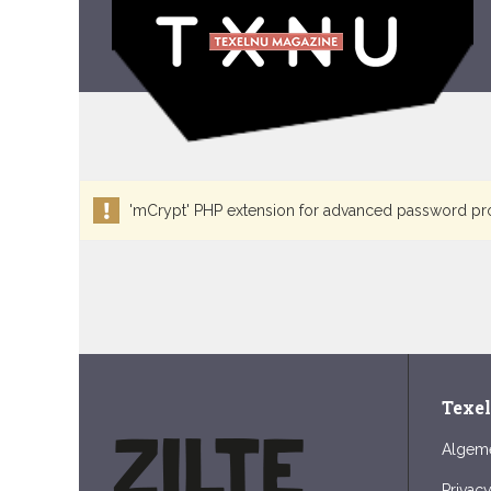
'mCrypt' PHP extension for advanced password protec
Texe
Algem
Privac