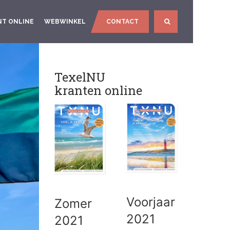
NT ONLINE
WEBWINKEL
CONTACT
SEARCH
TexelNU
kranten online
Voorjaar
Zomer
2021
2021