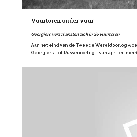
Vuurtoren onder vuur
Georgiers verschansten zich in de vuurtoren
Aan het eind van de Tweede Wereldoorlog woed
Georgiërs – of Russenoorlog – van april en mei
Georgische soldaten, die aan het oostfront krijgsge
in de nadagen van de oorlog in opstand. Ze vreesden d
zouden worden doorgestuurd. Toen de geallieerden 
alvast te bevrijden. In de nacht van 5 op 6 april 194
gelegerd, in hun slaap om het leven. Ze namen de mac
aan het bloedbad ontkomen en die wisten de basis in
Slagveld
In plaats van een voortijdige bevrijding ontstond op 