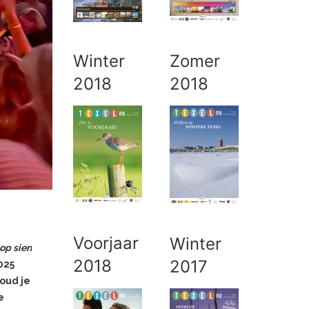
Winter
Zomer
 goede
2018
2018
en
it is
Op de
ater te
Voorjaar
Winter
op sien
2018
2017
025
oud je
e