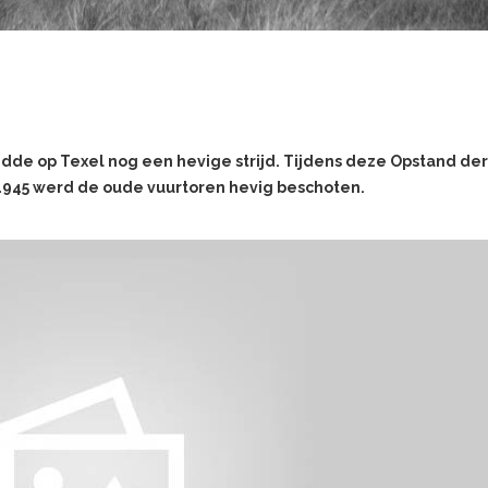
de op Texel nog een hevige strijd. Tijdens deze Opstand der
 1945 werd de oude vuurtoren hevig beschoten.
vangen waren gemaakt en op Texel dienstdeden in het Duitse leger, k
at ze bij terugkeer in eigen land door Stalin naar een Siberisch str
bezig waren met een winnende opmars in Nederland, besloten ze Te
5 was het zo ver. De Georgiërs brachten de Duitse soldaten met wie ze 
ht over, maar dat was van zeer korte duur. Er waren toch enkele Dui
 Den Helder te alarmeren. Woedend stuurde die versterking naar het e
het eiland een hevige guerrillastrijd, die aan honderden burgers, Geor