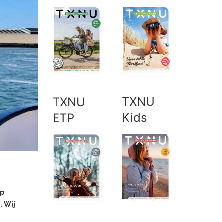
TXNU
TXNU
Kids
ETP
op
. Wij