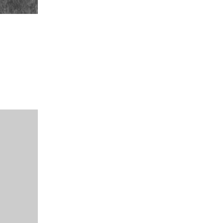
wamen
afkamp
xel
waren
tsers
iland.
gische