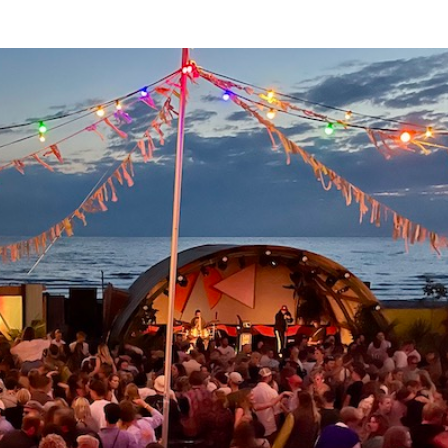
naar een drooggevallen zandplaat. Via een loopplank kun je van boo
ids van alles over het rijke bodemleven. Genoeg te zien en een hele
Sop Speedy
. Vaar naar de zeehonden in deze high speed RIB speedboot. In het
t ondiepe water om dichtbij de wilde zeehonden te komen, zonder 
e tijdens de zeehondentocht met Het Sop naar een onbewoond, verbo
emmen of uitrusten op het strand. Omdat het geen groot schip is, ku