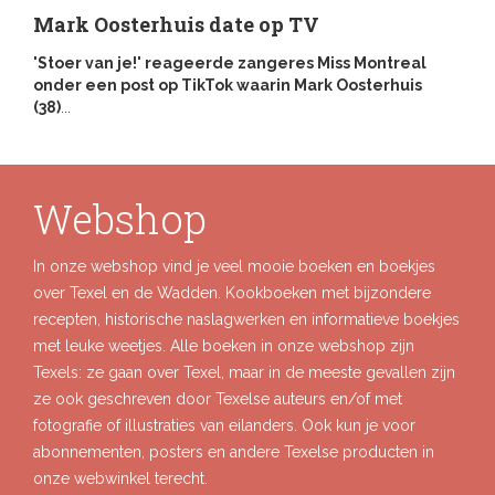
Mark Oosterhuis date op TV
'Stoer van je!' reageerde zangeres Miss Montreal
onder een post op TikTok waarin Mark Oosterhuis
(38)
...
Webshop
In onze webshop vind je veel mooie boeken en boekjes
over Texel en de Wadden. Kookboeken met bijzondere
recepten, historische naslagwerken en informatieve boekjes
met leuke weetjes. Alle boeken in onze webshop zijn
Texels: ze gaan over Texel, maar in de meeste gevallen zijn
ze ook geschreven door Texelse auteurs en/of met
fotografie of illustraties van eilanders. Ook kun je voor
abonnementen, posters en andere Texelse producten in
onze webwinkel terecht.