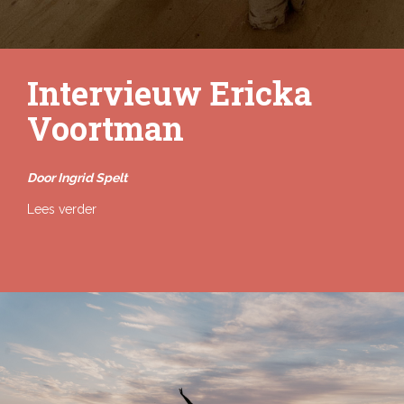
Intervieuw Ericka
Voortman
Door Ingrid Spelt
Lees verder