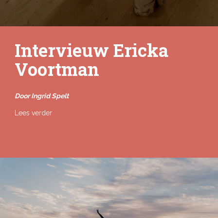
Intervieuw Ericka
Voortman
Door Ingrid Spelt
Lees verder