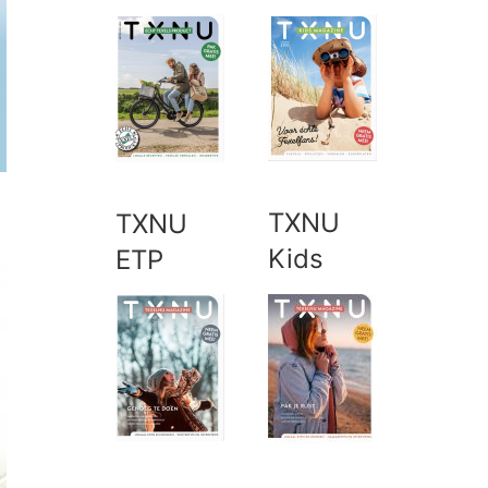
TXNU
TXNU
Kids
ETP