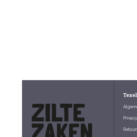
Texe
Algem
Privac
Retour