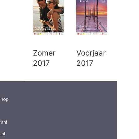
Zomer
Voorjaar
2017
2017
shop
rant
ant