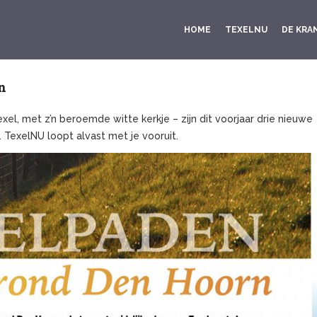
HOME
TEXELNU
DE KRA
n
el, met z’n beroemde witte kerkje – zijn dit voorjaar drie nieuwe
 TexelNU loopt alvast met je vooruit.