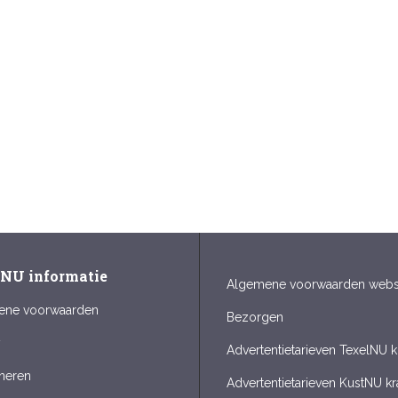
lNU informatie
Algemene voorwaarden web
ene voorwaarden
Bezorgen
y
Advertentietarieven TexelNU k
neren
Advertentietarieven KustNU kr