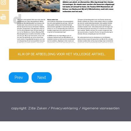
s
KLIK OP DE AFBEELDING VOOR HET VOLLEDIGE ARTIKEL.
Prev
Next
copyright:
Zilte Zaken
/
Privacyverklaring
/
Algemene voorwaarden