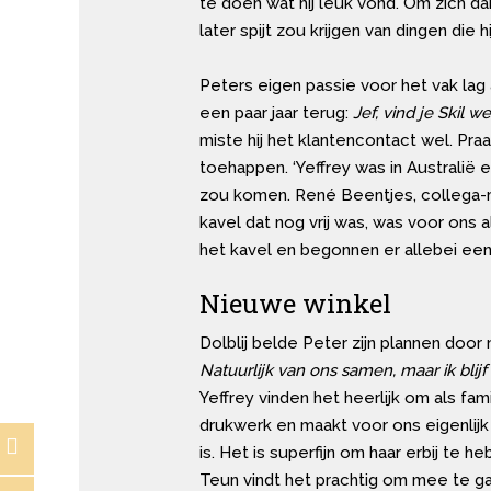
te doen wat hij leuk vond. Om zich dan 
later spijt zou krijgen van dingen die 
Peters eigen passie voor het vak lag 
een paar jaar terug:
Jef, vind je Skil 
miste hij het klantencontact wel. Praa
toehappen. ‘Yeffrey was in Australië
zou komen. René Beentjes, collega-ma
kavel dat nog vrij was, was voor ons
het kavel en begonnen er allebei een 
Nieuwe winkel
Dolblij belde Peter zijn plannen door 
Natuurlijk van ons samen, maar ik blij
Yeffrey vinden het heerlijk om als fa
drukwerk en maakt voor ons eigenlijk al
is. Het is superfijn om haar erbij te 
Teun vindt het prachtig om mee te gaa