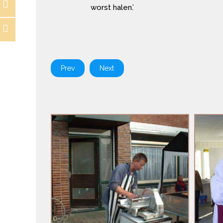
worst halen.’
Prev
Next