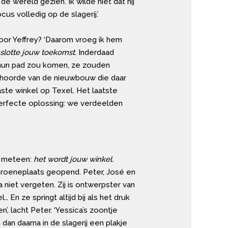
 de wereld gezien. Ik wilde niet dat hij
ocus volledig op de slagerij.’
 voor Yeffrey? ‘Daarom vroeg ik hem
enslotte jouw toekomst
. Inderdaad
op hun pad zou komen, ze zouden
ik hoorde van de nieuwbouw die daar
ste winkel op Texel. Het laatste
 perfecte oplossing: we verdeelden
el meteen:
het wordt jouw winkel.
 Groeneplaats geopend. Peter, José en
 niet vergeten. Zij is ontwerpster van
… En ze springt altijd bij als het druk
’, lacht Peter. ‘Yessica’s zoontje
dan daarna in de slagerij een plakje