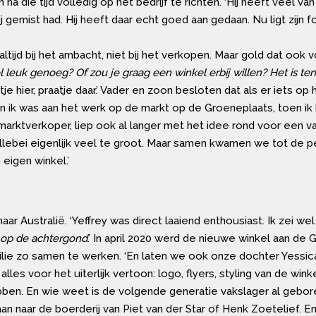
na die tijd volledig op het bedrijf te richten. ‘Hij heeft veel van
hij gemist had. Hij heeft daar echt goed aan gedaan. Nu ligt zijn f
altijd bij het ambacht, niet bij het verkopen. Maar gold dat ook
wel leuk genoeg? Of zou je graag een winkel erbij willen? Het is t
tje hier, praatje daar.’ Vader en zoon besloten dat als er iets 
 en ik was aan het werk op de markt op de Groeneplaats, toen 
rktverkoper, liep ook al langer met het idee rond voor een va
 allebei eigenlijk veel te groot. Maar samen kwamen we tot de
eigen winkel.’
naar Australië. ‘Yeffrey was direct laaiend enthousiast. Ik zei w
f op de achtergond
.’ In april 2020 werd de nieuwe winkel aan de
milie zo samen te werken. ‘En laten we ook onze dochter Yessica
les voor het uiterlijk vertoon: logo, flyers, styling van de winkel
hebben. En wie weet is de volgende generatie vakslager al geboren
n naar de boerderij van Piet van der Star of Henk Zoetelief. En 