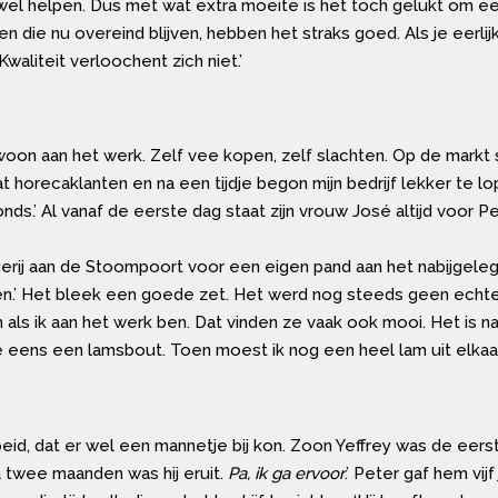
 wel helpen. Dus met wat extra moeite is het toch gelukt om een
en die nu overeind blijven, hebben het straks goed. Als je eerlij
waliteit verloochent zich niet.’
woon aan het werk. Zelf vee kopen, zelf slachten. Op de markt s
t horecaklanten en na een tijdje begon mijn bedrijf lekker te lo
onds.’ Al vanaf de eerste dag staat zijn vrouw José altijd voor P
agerij aan de Stoompoort voor een eigen pand aan het nabijgeleg
pen.’ Het bleek een goede zet. Het werd nog steeds geen echte 
s ik aan het werk ben. Dat vinden ze vaak ook mooi. Het is nat
 eens een lamsbout. Toen moest ik nog een heel lam uit elkaar z
eid, dat er wel een mannetje bij kon. Zoon Yeffrey was de eerst
twee maanden was hij eruit.
Pa, ik ga ervoor
.’ Peter gaf hem vi