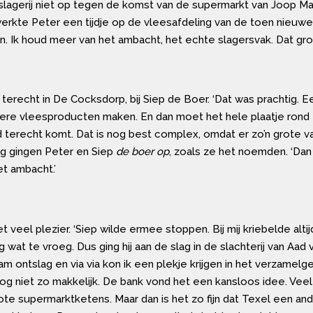
slagerij niet op tegen de komst van de supermarkt van Joop Ma
, werkte Peter een tijdje op de vleesafdeling van de toen nieuwe
 Ik houd meer van het ambacht, het echte slagersvak. Dat groot
recht in De Cocksdorp, bij Siep de Boer. ‘Dat was prachtig. Een 
ere vleesproducten maken. En dan moet het hele plaatje rond zij
ord terecht komt. Dat is nog best complex, omdat er zo’n grote v
ag gingen Peter en Siep
de boer op
, zoals ze het noemden. ‘Da
et ambacht.’
t veel plezier. ‘Siep wilde ermee stoppen. Bij mij kriebelde alti
wat te vroeg. Dus ging hij aan de slag in de slachterij van Aad 
nam ontslag en via via kon ik een plekje krijgen in het verzame
og niet zo makkelijk. De bank vond het een kansloos idee. Veel 
te supermarktketens. Maar dan is het zo fijn dat Texel een and