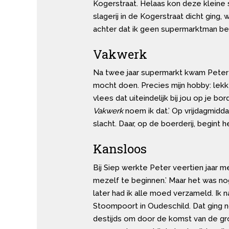
Kogerstraat. Helaas kon deze kleine 
slagerij in de Kogerstraat dicht ging
achter dat ik geen supermarktman ben.
Vakwerk
Na twee jaar supermarkt kwam Peter te
mocht doen. Precies mijn hobby: lekk
vlees dat uiteindelijk bij jou op je b
Vakwerk
noem ik dat.’ Op vrijdagmidd
slacht. Daar, op de boerderij, begint h
Kansloos
Bij Siep werkte Peter veertien jaar me
mezelf te beginnen.’ Maar het was nog 
later had ik alle moed verzameld. Ik 
Stoompoort in Oudeschild. Dat ging n
destijds om door de komst van de gro