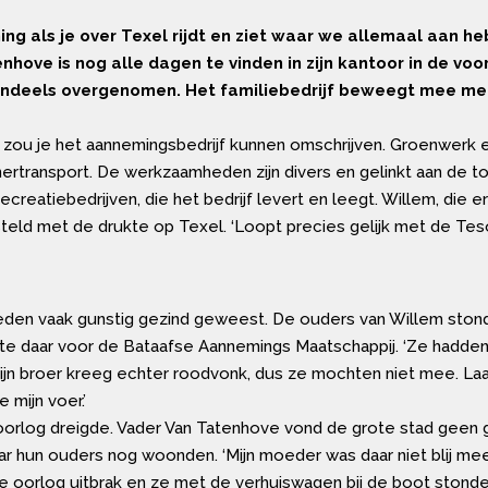
ng als je over Texel rijdt en ziet waar we allemaal aan h
enhove is nog alle dagen te vinden in zijn kantoor in de voo
tendeels overgenomen. Het familiebedrijf beweegt mee met
o zou je het aannemingsbedrijf kunnen omschrijven. Groenwer
ainertransport. De werkzaamheden zijn divers en gelinkt aan de t
creatiebedrijven, die het bedrijf levert en leegt. Willem, die er
teld met de drukte op Texel. ‘Loopt precies gelijk met de Tesoc
leden vaak gunstig gezind geweest. De ouders van Willem stonde
kte daar voor de Bataafse Aannemings Maatschappij. ‘Ze hadden 
ijn broer kreeg echter roodvonk, dus ze mochten niet mee. Laa
 mijn voer.’
orlog dreigde. Vader Van Tatenhove vond de grote stad geen ge
r hun ouders nog woonden. ‘Mijn moeder was daar niet blij mee
de oorlog uitbrak en ze met de verhuiswagen bij de boot stond