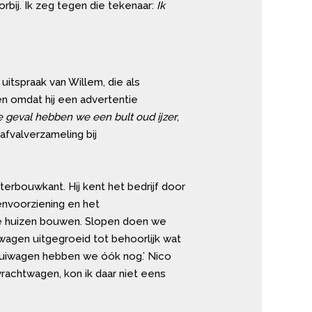
rbij. Ik zeg tegen die tekenaar:
Ik
itspraak van Willem, die als
 en omdat hij een advertentie
te geval hebben we een bult oud ijzer
,
afvalverzameling bij
terbouwkant. Hij kent het bedrijf door
envoorziening en het
alve huizen bouwen. Slopen doen we
iwagen uitgegroeid tot behoorlijk wat
 kruiwagen hebben we óók nog.’ Nico
vrachtwagen, kon ik daar niet eens