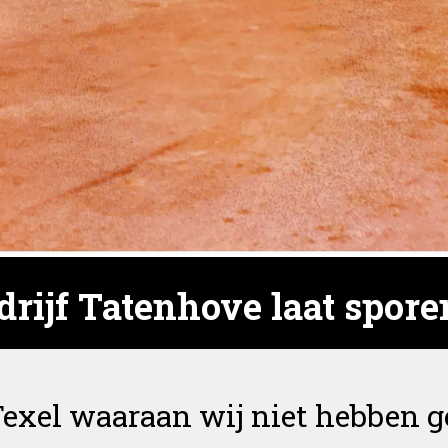
ijf Tatenhove laat spore
 Texel waaraan wij niet hebben 