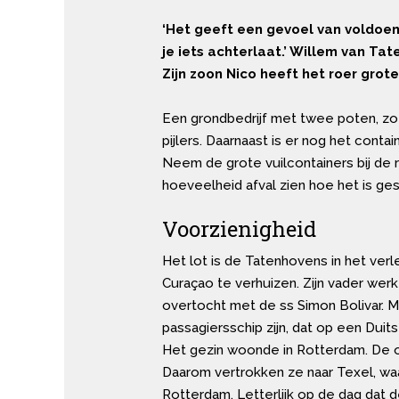
‘Het geeft een gevoel van voldoeni
je iets achterlaat.’ Willem van Tat
Zijn zoon Nico heeft het roer gro
Een grondbedrijf met twee poten, z
pijlers. Daarnaast is er nog het cont
Neem de grote vuilcontainers bij de re
hoeveelheid afval zien hoe het is ges
Voorzienigheid
Het lot is de Tatenhovens in het ver
Curaçao te verhuizen. Zijn vader wer
overtocht met de ss Simon Bolivar. M
passagiersschip zijn, dat op een Duitse
Het gezin woonde in Rotterdam. De o
Daarom vertrokken ze naar Texel, waa
Rotterdam. Letterlijk op de dag dat 