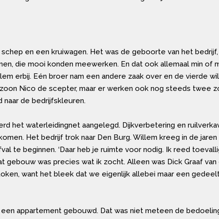
 schep en een kruiwagen. Het was de geboorte van het bedrijf,
zonen, die mooi konden meewerken. En dat ook allemaal min of 
illem erbij. Eén broer nam een andere zaak over en de vierde w
 zoon Nico de scepter, maar er werken ook nog steeds twee zone
 naar de bedrijfskleuren.
erd het waterleidingnet aangelegd. Dijkverbetering en ruilverk
men. Het bedrijf trok naar Den Burg. Willem kreeg in de jare
al te beginnen. ‘Daar heb je ruimte voor nodig. Ik reed toevall
. Dat gebouw was precies wat ik zocht. Alleen was Dick Graaf v
oken, want het bleek dat we eigenlijk allebei maar een gedeel
er een appartement gebouwd. Dat was niet meteen de bedoeling