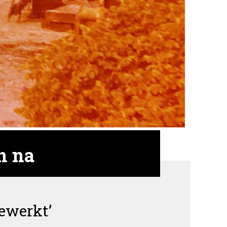
n na
gewerkt’