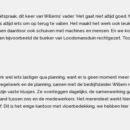
itspraak, dit keer van Willems’ vader. ‘Het gaat niet altijd goed
 altijd iets om op terug te vallen. Het maakt het werk ook leuke
unnen daardoor ook schuiven met machines en mensen. En we k
bben bijvoorbeeld de bunker van Loodsmansduin rechtgezet. Toch
k wel iets lastiger qua planning, want er is geen moment mee
regelwerk en de planning, samen met de bedrijfsleider. Willem r
zijn vaste klusjes. Ze overleggen dagelijks, de samenwerking g
fstand tussen ons en de medewerkers. Het merendeel werkt hier
f. Dit is het enige kantoor met vloerbedekking, we hebben hier 