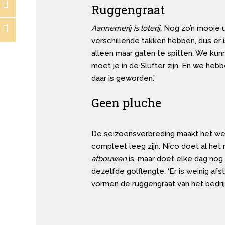
Ruggengraat
Aannemerij is loterij
. Nog zo’n mooie u
verschillende takken hebben, dus er is
alleen maar gaten te spitten. We k
moet je in de Slufter zijn. En we he
daar is geworden.’
Geen pluche
De seizoensverbreding maakt het wer
compleet leeg zijn. Nico doet al het 
afbouwen
is, maar doet elke dag nog 
dezelfde golflengte. ‘Er is weinig a
vormen de ruggengraat van het bedrij