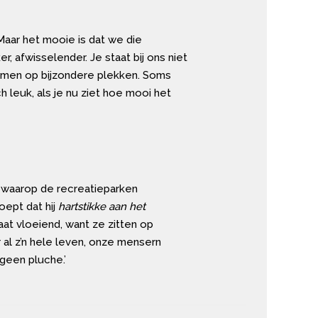
. Maar het mooie is dat we die
r, afwisselender. Je staat bij ons niet
omen op bijzondere plekken. Soms
 leuk, als je nu ziet hoe mooi het
r waarop de recreatieparken
oept dat hij
hartstikke aan het
aat vloeiend, want ze zitten op
 al z’n hele leven, onze mensern
geen pluche.’