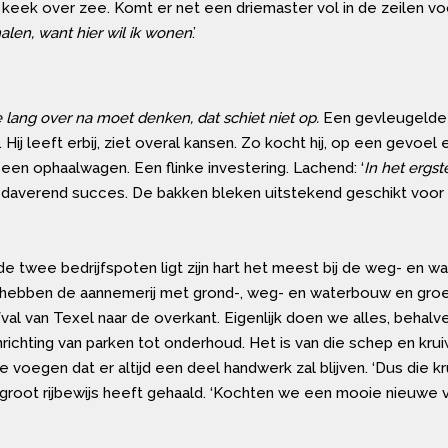
 keek over zee. Komt er net een driemaster vol in de zeilen voo
alen, want hier wil ik wonen
.’
e lang over na moet denken, dat schiet niet op.
Een gevleugelde u
Hij leeft erbij, ziet overal kansen. Zo kocht hij, op een gevoel
en ophaalwagen. Een flinke investering. Lachend: ‘
In het ergs
en daverend succes. De bakken bleken uitstekend geschikt voor 
e twee bedrijfspoten ligt zijn hart het meest bij de weg- en wa
We hebben de aannemerij met grond-, weg- en waterbouw en gro
afval van Texel naar de overkant. Eigenlijk doen we alles, beh
nrichting van parken tot onderhoud. Het is van die schep en kru
e voegen dat er altijd een deel handwerk zal blijven. ‘Dus die
jn groot rijbewijs heeft gehaald. ‘Kochten we een mooie nieuwe 