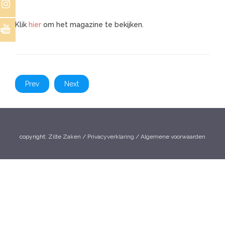
Klik
hier
om het magazine te bekijken.
s
Prev
Next
copyright:
Zilte Zaken
/
Privacyverklaring
/
Algemene voorwaarden