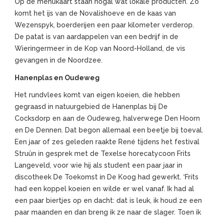
Op de menukaart staan nogal wat lokale producten. Zo
komt het ijs van de Novalishoeve en de kaas van
Wezenspyk, boerderijen een paar kilometer verderop.
De patat is van aardappelen van een bedrijf in de
Wieringermeer in de Kop van Noord-Holland, de vis
gevangen in de Noordzee.
Hanenplas en Oudeweg
Het rundvlees komt van eigen koeien, die hebben
gegraasd in natuurgebied de Hanenplas bij De
Cocksdorp en aan de Oudeweg, halverwege Den Hoorn
en De Dennen. Dat begon allemaal een beetje bij toeval.
Een jaar of zes geleden raakte René tijdens het festival
Struûn in gesprek met de Texelse horecatycoon Frits
Langeveld, voor wie hij als student een paar jaar in
discotheek De Toekomst in De Koog had gewerkt. ‘Frits
had een koppel koeien en wilde er wel vanaf. Ik had al
een paar biertjes op en dacht: dat is leuk, ik houd ze een
paar maanden en dan breng ik ze naar de slager. Toen ik