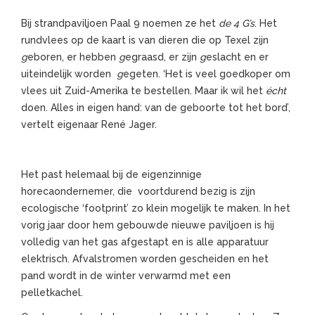
Bij strandpaviljoen Paal 9 noemen ze het
de 4 G’s
. Het
rundvlees op de kaart is van dieren die op Texel zijn
g
eboren, er hebben
g
egraasd, er zijn
g
eslacht en er
uiteindelijk worden
g
egeten. ‘Het is veel goedkoper om
vlees uit Zuid-Amerika te bestellen. Maar ik wil het
écht
doen. Alles in eigen hand: van de geboorte tot het bord’,
vertelt eigenaar René Jager.
Het past helemaal bij de eigenzinnige
horecaondernemer, die voortdurend bezig is zijn
ecologische ‘footprint’ zo klein mogelijk te maken. In het
vorig jaar door hem gebouwde nieuwe paviljoen is hij
volledig van het gas afgestapt en is alle apparatuur
elektrisch. Afvalstromen worden gescheiden en het
pand wordt in de winter verwarmd met een
pelletkachel.