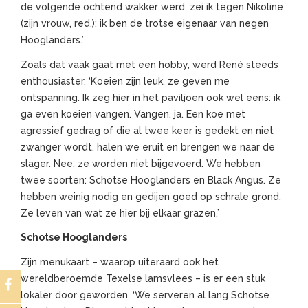
de volgende ochtend wakker werd, zei ik tegen Nikoline
(zijn vrouw, red.): ik ben de trotse eigenaar van negen
Hooglanders.’
Zoals dat vaak gaat met een hobby, werd René steeds
enthousiaster. ‘Koeien zijn leuk, ze geven me
ontspanning. Ik zeg hier in het paviljoen ook wel eens: ik
ga even koeien vangen. Vangen, ja. Een koe met
agressief gedrag of die al twee keer is gedekt en niet
zwanger wordt, halen we eruit en brengen we naar de
slager. Nee, ze worden niet bijgevoerd. We hebben
twee soorten: Schotse Hooglanders en Black Angus. Ze
hebben weinig nodig en gedijen goed op schrale grond.
Ze leven van wat ze hier bij elkaar grazen.’
Schotse Hooglanders
Zijn menukaart – waarop uiteraard ook het
wereldberoemde Texelse lamsvlees – is er een stuk
lokaler door geworden. ‘We serveren al lang Schotse