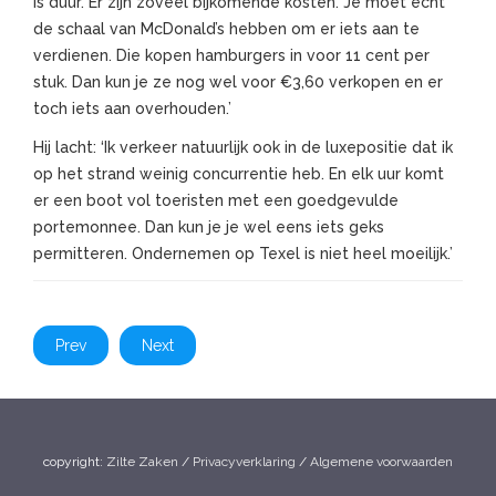
is duur. Er zijn zoveel bijkomende kosten. Je moet echt
de schaal van McDonald’s hebben om er iets aan te
verdienen. Die kopen hamburgers in voor 11 cent per
stuk. Dan kun je ze nog wel voor €3,60 verkopen en er
toch iets aan overhouden.’
Hij lacht: ‘Ik verkeer natuurlijk ook in de luxepositie dat ik
op het strand weinig concurrentie heb. En elk uur komt
er een boot vol toeristen met een goedgevulde
portemonnee. Dan kun je je wel eens iets geks
permitteren. Ondernemen op Texel is niet heel moeilijk.’
Prev
Next
copyright:
Zilte Zaken
/
Privacyverklaring
/
Algemene voorwaarden