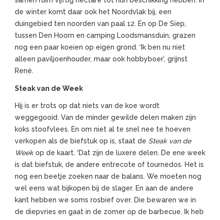
samen ruim vijftig hectare tot hun beschikking hebben. In
de winter komt daar ook het Noordvlak bij, een
duingebied ten noorden van paal 12. En op De Siep,
tussen Den Hoorn en camping Loodsmansduin, grazen
nog een paar koeien op eigen grond. ‘Ik ben nu niet
alleen paviljoenhouder, maar ook hobbyboer’, grijnst
René.
Steak van de Week
Hij is er trots op dat niets van de koe wordt
weggegooid. Van de minder gewilde delen maken zijn
koks stoofvlees. En om niet al te snel nee te hoeven
verkopen als de biefstuk op is, staat de
Steak van de
Week
op de kaart. ‘Dat zijn de luxere delen. De ene week
is dat biefstuk, de andere entrecote of tournedos. Het is
nog een beetje zoeken naar de balans. We moeten nog
wel eens wat bijkopen bij de slager. En aan de andere
kant hebben we soms rosbief over. Die bewaren we in
de diepvries en gaat in de zomer op de barbecue. Ik heb