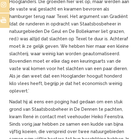
Hooglanders. Die groeiden hier wel op, maar werden aan
de vaste wal geslacht en kwamen bevroren als
hamburger terug naar Texel. Het argument van Gradiënt
s
(dat de runderen in opdracht van Staatsbosbeheer in
natuurgebieden De Geul en De Bollekamer liet grazen,
red.) was altijd dat slachten op Texel te duur is. Achteraf
moet ik ze gelijk geven. We hebben hier maar een kleine
slachterij, waar weinig kan worden geautomatiseerd.
Bovendien moet er elke dag een keuringsarts van de
vaste wal komen voor het slachten van een paar dieren.
Als je dan weet dat een Hooglander hooguit honderd
kilo vlees heeft, begrijp je dat het economisch weinig
oplevert.’
Nadat hij al eens een poging had gedaan om een stuk
grond van Staatsbosbeheer in De Dennen te pachten,
kwam René in contact met veehouder Heiko Feenstra.
Sinds vorig jaar hebben ze samen een kudde van bijna
vijftig koeien, die verspreid over twee natuurgebieden