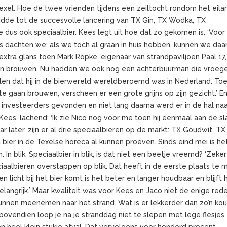
 Texel. Hoe de twee vrienden tijdens een zeiltocht rondom het eila
eidde tot de succesvolle lancering van TX Gin, TX Wodka, TX
e dus ook speciaalbier. Kees legt uit hoe dat zo gekomen is. ‘Voor
us dachten we: als we toch al graan in huis hebben, kunnen we daa
xtra glans toen Mark Röpke, eigenaar van strandpaviljoen Paal 17,
en brouwen. Nu hadden we ook nog een achterbuurman die vroeg
len dat hij in de bierwereld wereldberoemd was in Nederland. Toe
te gaan brouwen, verscheen er een grote grijns op zijn gezicht.’ E
en investeerders gevonden en niet lang daarna werd er in de hal na
ees, lachend: ‘Ik zie Nico nog voor me toen hij eenmaal aan de sl
r later, zijn er al drie speciaalbieren op de markt: TX Goudwit, TX
bier in de Texelse horeca al kunnen proeven. Sinds eind mei is he
 In blik. Speciaalbier in blik, is dat niet een beetje vreemd? ‘Zeker 
iaalbieren overstappen op blik. Dat heeft in de eerste plaats te 
n licht bij het bier komt is het beter en langer houdbaar en blijft 
belangrijk.’ Maar kwaliteit was voor Kees en Jaco niet de enige re
k kunnen meenemen naar het strand. Wat is er lekkerder dan zo’n ko
n bovendien loop je na je stranddag niet te slepen met lege flesjes
t een heel klein stukje afval. Dat vervolgens voor honderd procent