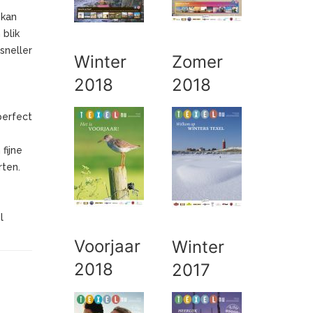
 kan
 blik
 sneller
Winter
Zomer
2018
2018
perfect
fijne
ten.
l
Voorjaar
Winter
2018
2017