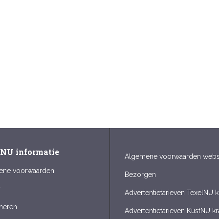
lNU informatie
Algemene voorwaarden web
ene voorwaarden
Bezorgen
y
Advertentietarieven TexelNU k
neren
Advertentietarieven KustNU kr