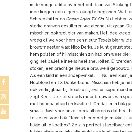
in de vorige editie over het ontstaan van Stokerij
idee kregen een eigen stokerij te beginnen. Wat l
Scheepsbitter en
Ocean Aged TX Gin
. Nu hebben z
sterke dranken destilleren we alcohol uit graan. D
misschien ook wel bier van maken. Het idee kreeg e
vroeg of we voor hem een nieuw Texels bier wild
brouwmeester was: Nico Derks. Je kunt gerust stel
hem polsten of hij misschien zin had om weer bier 
ging het balletje ineens heel snel rollen. Er werd
stokerij een prachtige nieuwe brouwerij gebouwd. K
Als een kind in een snoepwinkel…’ Nu, een klein jaa
Hopblond en TX Donkerblond. Misschien heb je het 
ook verkrijgbaar bij Texelse slijters en supermarkten.
zegt Kees. ‘Je ziet steeds meer brouwers van spec
met houdbaarheid en kwaliteit. Omdat er in blik gee
smaak. Juist voor onze speciaalbieren is dat heel 
te kiezen voor blik. ‘Texels bier moet je makkelij
blikje uit je koelbox? Ze zijn perfect stapelbaar e
blikjes zijn super licht, die druk je zo in elkaar to