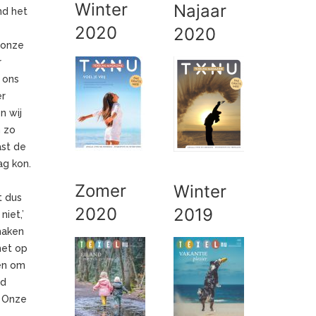
Winter
Najaar
nd het
2020
2020
 onze
r
 ons
er
n wij
n zo
ast de
ag kon.
Zomer
Winter
t dus
2020
2019
niet,’
maken
het op
den om
ud
. Onze