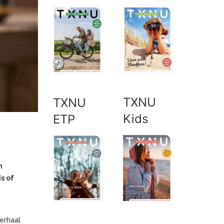
TXNU
TXNU
Kids
ETP
n
is of
erhaal