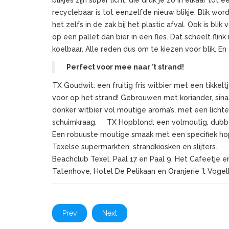
recyclebaar is tot eenzelfde nieuw blikje. Blik wo
het zelfs in de zak bij het plastic afval. Ook is blik
op een pallet dan bier in een fles. Dat scheelt flink 
koelbaar. Alle reden dus om te kiezen voor blik. E
Perfect voor mee naar ’t strand!
TX Goudwit: een fruitig fris witbier met een tikkel
voor op het strand! Gebrouwen met koriander, si
donker witbier vol moutige aroma’s, met een lichte
schuimkraag. TX Hopblond: een volmoutig, dubbel
Een robuuste moutige smaak met een specifiek hop
Texelse supermarkten, strandkiosken en slijters. T
Beachclub Texel, Paal 17 en Paal 9, Het Cafeetje e
Tatenhove, Hotel De Pelikaan en Oranjerie ’t Vogel
Prev
Next