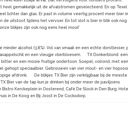
rdt heel gemakkelijk uit de afvalstromen geselecteerd. En op Texel
 veel lichter dan glas. Er past in volume veertig procent meer bier in
in de uitstoot tijdens het vervoer. En tot slot is bier in blik ook nog
n onze blikjes zijn ook nog eens heel mooi!’
tje minder alcohol (3,8%). Vol van smaak en een echte dorstlesser, 
naasappelschil en een vleugje vlierbloesem. TX Donkerblond: een
 bitter en een mooie fruitige ondertoon. Soepel, volrond, met een 
 gehopt speciaalbier. Gebrouwen van vier mout- en vier hopsoor
pige afdronk. De blikjes TX Bier zijn verkrijgbaar bij de meeste
X Bier van de tap kun je drinken bij onder meer de paviljoens
n Bistro Kerckeplein in Oosterend, Café De Slock in Den Burg, Hote
huis in De Koog en Bij Joost in De Cocksdorp.