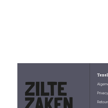
Texe
Algem
Privac
Retour