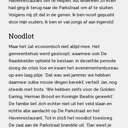
Havenrestaurant om te helpen. Als iedereen z’n eten
had ging ik terug naar de Parkstraat om af te sluiten.
Volgens mij zit dat in de genen. Ik ben nooit gepusht
door mijn ouders, ik ben er van jongs af aan ingerold.’
Noodlot
Maar het zat economisch niet altijd mee. Het
gemeentehuis werd gesloopt, waarmee ook De
Raadskelder ophield te bestaan. In dezelfde periode
sloeg de crisis toe en kwam het evenementenbureau
op een laag pitje. ‘Dat was wel jammer, we hebben
daarmee zulke mooie dingen bereikt’, vertelt Jan, nog
steeds met trots. ‘We hebben zelfs voor de Golden
Earring, Herman Brood en Koningin Beatrix gewerkt.’
De familie liet zich echter niet uit het veld slaan en
richtte alle aandacht op De Parkstraat en het
Havenrestaurant. Tot in 2016 het noodlot toesloeg.
De zaal aan de Parkstraat brandde uit. ‘Dan weet je