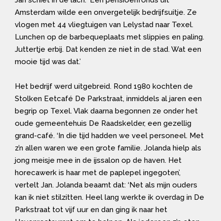
Jan schiet in de lach. ‘Een pensioenfonds uit
Amsterdam wilde een onvergetelijk bedrijfsuitje. Ze
vlogen met 44 vliegtuigen van Lelystad naar Texel.
Lunchen op de barbequeplaats met slippies en paling.
Juttertje erbij. Dat kenden ze niet in de stad. Wat een
mooie tijd was dat.’
Het bedrijf werd uitgebreid. Rond 1980 kochten de
Stolken Eetcafé De Parkstraat, inmiddels al jaren een
begrip op Texel. Vlak daarna begonnen ze onder het
oude gemeentehuis De Raadskelder, een gezellig
grand-café. ‘In die tijd hadden we veel personeel. Met
z’n allen waren we een grote familie. Jolanda hielp als
jong meisje mee in de ijssalon op de haven. Het
horecawerk is haar met de paplepel ingegoten’,
vertelt Jan. Jolanda beaamt dat: ‘Net als mijn ouders
kan ik niet stilzitten. Heel lang werkte ik overdag in De
Parkstraat tot vijf uur en dan ging ik naar het