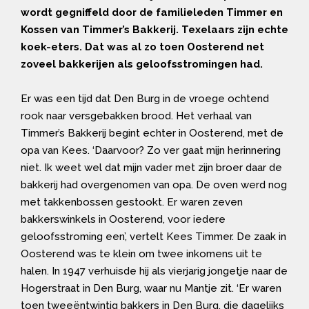
wordt gegniffeld door de familieleden Timmer en
Kossen van Timmer’s Bakkerij. Texelaars zijn echte
koek-eters. Dat was al zo toen Oosterend net
zoveel bakkerijen als geloofsstromingen had.
Er was een tijd dat Den Burg in de vroege ochtend
rook naar versgebakken brood. Het verhaal van
Timmer’s Bakkerij begint echter in Oosterend, met de
opa van Kees. ‘Daarvoor? Zo ver gaat mijn herinnering
niet. Ik weet wel dat mijn vader met zijn broer daar de
bakkerij had overgenomen van opa. De oven werd nog
met takkenbossen gestookt. Er waren zeven
bakkerswinkels in Oosterend, voor iedere
geloofsstroming een’, vertelt Kees Timmer. De zaak in
Oosterend was te klein om twee inkomens uit te
halen. In 1947 verhuisde hij als vierjarig jongetje naar de
Hogerstraat in Den Burg, waar nu Mantje zit. ‘Er waren
toen tweeëntwintig bakkers in Den Burg, die dagelijks