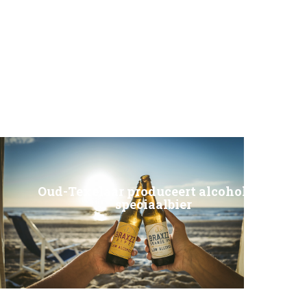
Oud-Texelaar produceert alcoholvrij
speciaalbier