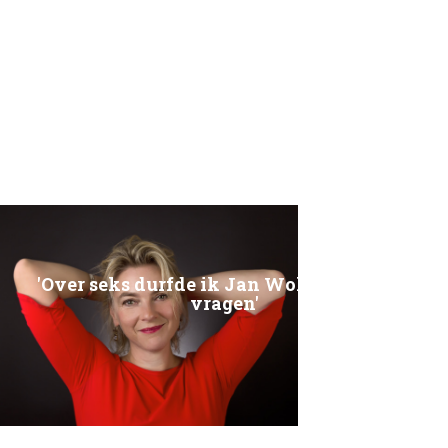
'Over seks durfde ik Jan Wolkers niks te
vragen'