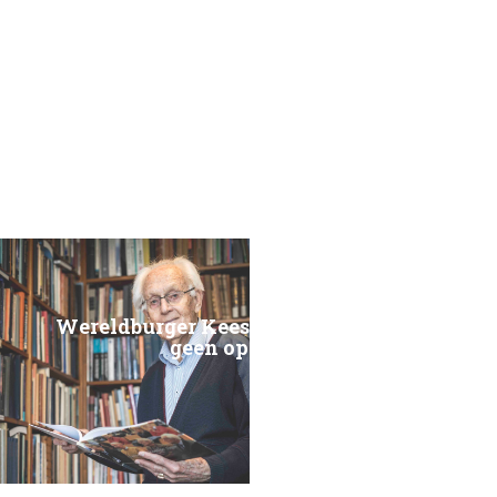
Wereldburger Kees de Jager weet van
geen ophouden