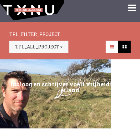
TPL_FILTER_PROJECT
TPL_ALL_PROJECT
Bioloog en schrijver voelt vrijheid op ons
eiland