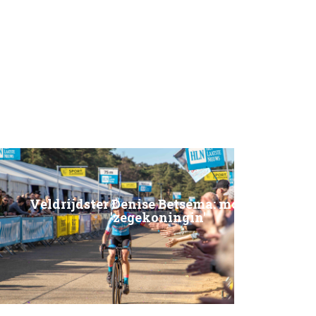
Veldrijdster Denise Betsema: moeder en
'zegekoningin'