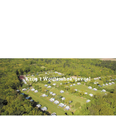
Krijg 't Woutershok-gevoel