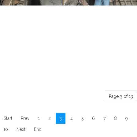
Page 3 of 13
Start
Prev
1
2
3
4
5
6
7
8
9
10
Next
End