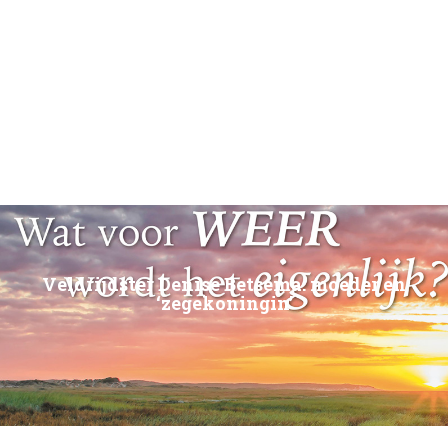
Veldrijdster Denise Betsema: moeder en
‘zegekoningin’