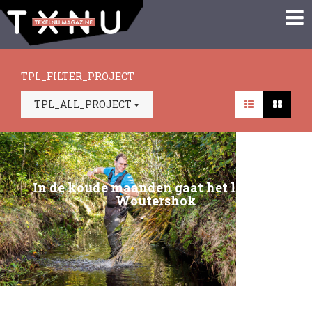
TPL_FILTER_PROJECT
TPL_ALL_PROJECT
In de koude maanden gaat het los op ´t
Woutershok